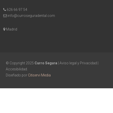
626 66 97 54
info@curroseguradental.com
Madrid
© Copyright 2025
Curro Segura
|
Aviso legal y Privacidad
|
Accesibilidad
.
Diseñado por
Citiservi Media