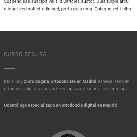
Suspendisse suscipit velit id ultricies auctor. Duis turpis arcu,
aliquet sed sollicitudin sed, porta quis urna. Quisque velit nibh.
CURRO SEGURA
¡Hola! Soy
Curro Segura
,
ortodoncista en Madrid
, especializado en
ortodoncia digital y nuevas tecnologías aplicadas a la odontología.
Odontólogo especializado en ortodoncia digital en Madrid