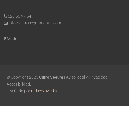
626 66 97 54
info@curroseguradental.com
Madrid
© Copyright 2025
Curro Segura
|
Aviso legal y Privacidad
|
Accesibilidad
.
Diseñado por
Citiservi Media