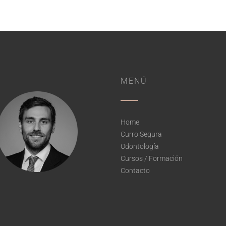
MENÚ
Home
Curro Segura
Odontología
Cursos / Formación
Contacto