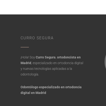
CURRO SEGURA
¡Hola! Soy
Curro Segura
,
ortodoncista en
Madrid
, especializado en ortodoncia digital
y nuevas tecnologías aplicadas a la
odontología.
Odontólogo especializado en ortodoncia
digital en Madrid