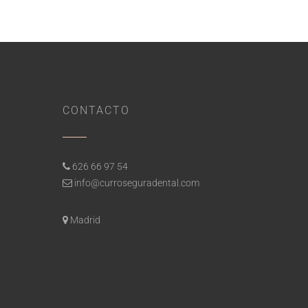
CONTACTO
626 66 97 54
info@curroseguradental.com
Madrid